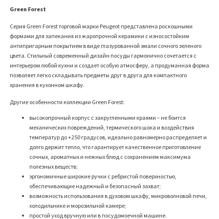
Green Forest
Серия Green Forest торговой марки Peugeot представлена роскошными
формами для запекания из жаропрочной керамики с износостойким
антипригарным покрытием в виде глазурованной эмали сочного зеленого
цвета. Стильный современный дизайн посуды гармонично сочетается с
интерьером любой кухни и создает особую атмосферу, а продуманная форма
позволяет легко складывать предметы друг в друга для компактного
хранения в кухонном шкафу.
Другие особенности коллекции Green Forest:
высокопрочный корпус с закругленными краями – не боится
механических повреждений, термического шока и воздействия
температур до +250 градусов, идеально равномерно распределяет и
долго держит тепло, что гарантирует качественное приготовление
сочных, ароматных и нежных блюд с сохранением максимума
полезных веществ;
эргономичные широкие ручки с ребристой поверхностью,
обеспечивающие надежный и безопасный захват;
возможность использования в духовом шкафу, микроволновой печи,
холодильнике и морозильной камере;
простой уход вручную или в посудомоечной машине.