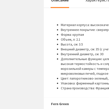
Описание
Характерист
Материал корпуса: высококаче
Внутреннее покрытие: сверхпр
Форма: круглая
Объем, л: 2.1
Высота, см: 3.5
Внешний диаметр, см: 35 (с уче
Внутренний диаметр, см: 30
Дополнительные функции: цель
высокая термостойкость и соп
морозильной камеры с температ
микроволновых печей, гладкое
Цвет: папоротниково-зеленый,
Упаковка: фирменный картонн
Страна производства: Франци
Fern Green