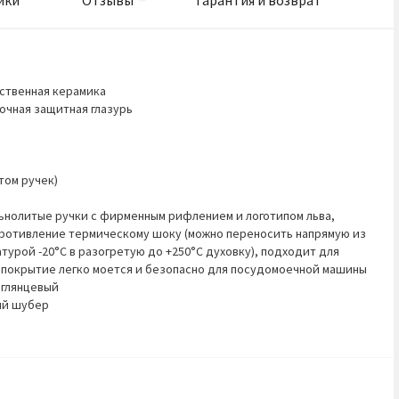
ики
Отзывы
Гарантия и возврат
ственная керамика
очная защитная глазурь
том ручек)
нолитые ручки с фирменным рифлением и логотипом льва,
ротивление термическому шоку (можно переносить напрямую из
урой -20°C в разогретую до +250°C духовку), подходит для
 покрытие легко моется и безопасно для посудомоечной машины
 глянцевый
ый шубер
я