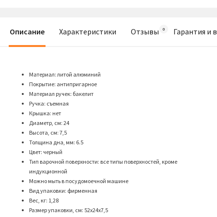
Описание
Характеристики
Отзывы
Гарантия и 
Материал: литой алюминий
Покрытие: антипригарное
Материал ручек: бакелит
Ручка: съемная
Крышка: нет
Диаметр, см: 24
Высота, см: 7,5
Толщина дна, мм: 6.5
Цвет: черный
Тип варочной поверхности: все типы поверхностей, кроме
индукционной
Можно мыть в посудомоечной машине
Вид упаковки: фирменная
Вес, кг: 1,28
Размер упаковки, см: 52х24х7,5