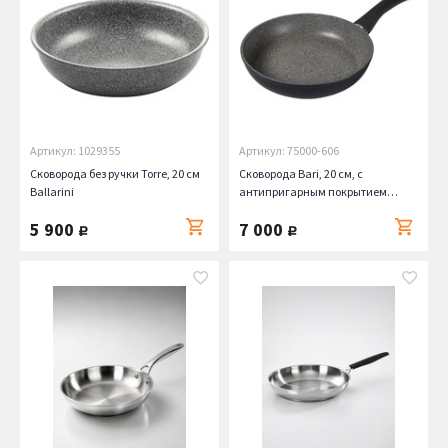
Артикул: 1029355
Артикул: 75000-606
Сковорода без ручки Torre, 20 см
Сковорода Bari, 20 см, с
Ballarini
антипригарным покрытием
Ballarini
5 900
7 000
руб.
руб.