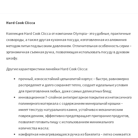
Hard Cook Clicca
Коллекция Hard Cook Clicca от компании
Olympia
– это удобные, практичные
сковороды, а также другая кухонная посуда, изготовленная из алюминия
методом литья под высоким давлением. Отличительная особенность серии –
эргономичная съемная ручка, позволяющая использовать посуду в духовом
шкафу.
Другие характеристики линейки Hard Cook Clicca:
прочный, износостойкий цельнолитой корпус – быстро, равномерно
распределяет и долго сохраняет тепло, создает идеальные условия
для приготовления любых, даже самых деликатных блюд;
инновационное 7-слойное антипригарное покрытие из нетоксичного
полимерного материала с содержанием минеральной крошки –
имеет текстуру натурального камня, устойчиво к механическим
повреждениям, эффективно предотвращает пригорание продуктов,
позволяет готовить пищу с использованием минимального
количества масла;
комфортная ненагревающаяся ручка из бакелита – легко снимается