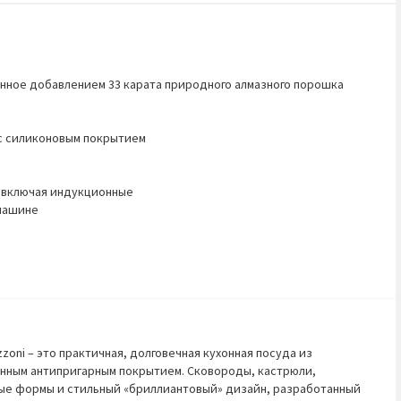
нное добавлением 33 карата природного алмазного порошка
с силиконовым покрытием
, включая индукционные
машине
zzoni
– это практичная, долговечная кухонная посуда из
онным антипригарным покрытием. Сковороды, кастрюли,
ые формы и стильный «бриллиантовый» дизайн, разработанный