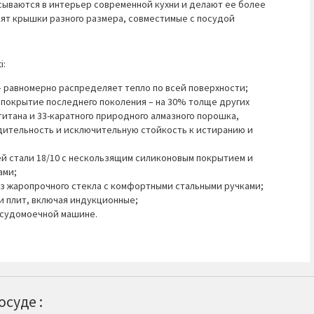
сываются в интерьер современной кухни и делают ее более
ят крышки разного размера, совместимые с посудой
i:
 равномерно распределяет тепло по всей поверхности;
покрытие последнего поколения – на 30% толще других
итана и 33-каратного природного алмазного порошка,
ительность и исключительную стойкость к истиранию и
 стали 18/10 с нескользящим силиконовым покрытием и
ами;
 жаропрочного стекла с комфортными стальными ручками;
и плит, включая индукционные;
посудомоечной машине.
суде :