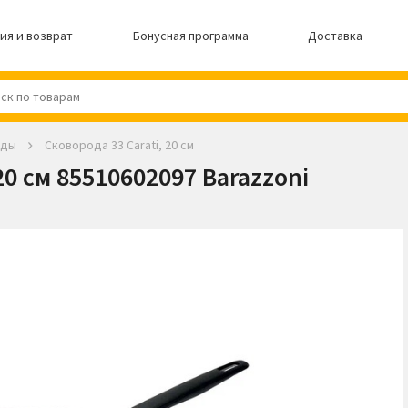
ия и возврат
Бонусная программа
Доставка
оды
Сковорода 33 Carati, 20 см
20 см 85510602097 Barazzoni