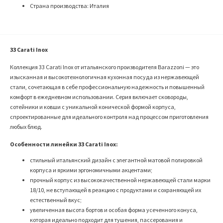
Страна производства: Италия
33 Carati Inox
Коллекция 33 Carati Inox от итальянского производителя Barazzoni — это
изысканная и высокотехнологичная кухонная посуда из нержавеющей
стали, сочетающая в себе профессиональную надежность и повышенный
комфорт в ежедневном использовании. Серия включает сковороды,
сотейники и ковши с уникальной конической формой корпуса,
спроектированные для идеального контроля над процессом приготовления
любых блюд.
Особенности линейки 33 Carati Inox:
стильный итальянский дизайн с элегантной матовой полировкой
корпуса и яркими эргономичными акцентами;
прочный корпус из высококачественной нержавеющей стали марки
18/10, не вступающей в реакцию с продуктами и сохраняющей их
естественный вкус;
увеличенная высота бортов и особая форма усеченного конуса,
которая идеально подходит для тушения, пассерования и