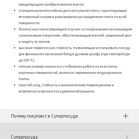
предотвращает разбрызгивание масла;
утолщенное многослойное дно капсульного типа, гарантирующее
мгновенный нагрев и равномерное распределение тепла по всей
поверхности;
безопасные ненагревающиеся ручки со специальным нескользящим
силиконовым покрытием, обеспечивающим мягкий, уверенный хват
и защиту от ожогов;
высокая термическая стойкость, позволяющая использовать посуду
для финишного запекания блюд в духовом шкафу (при температуре
до 200 °C);
полная универсальность и стабильная работа на всех типах
варочных поверхностей, включая современные индукционные
плиты;
простой уход, стойкость к механическим повреждениям и
возможность мытья в посудомоечной машине.
Почему покупают в Суперпосуде
Суперпосуда