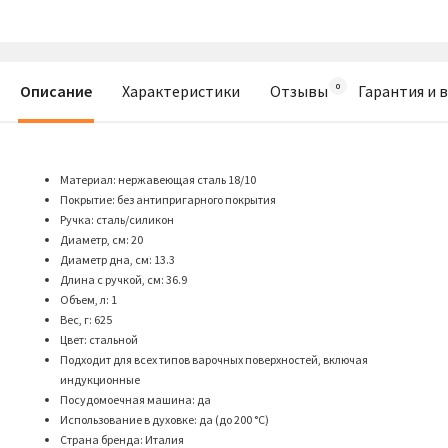
Описание
Характеристики
Отзывы
Гарантия и 
Материал: нержавеющая сталь 18/10
Покрытие: без антипригарного покрытия
Ручка: сталь/силикон
Диаметр, см: 20
Диаметр дна, см: 13.3
Длина с ручкой, см: 36.9
Объем, л: 1
Вес, г: 625
Цвет: стальной
Подходит для всех типов варочных поверхностей, включая
индукционные
Посудомоечная машина: да
Использование в духовке: да (до 200 °C)
Страна бренда: Италия