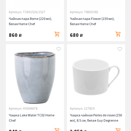
Артикул: T3601526/1527
Артикул: T8603382
Чайная пара Rome (220 мл),
Чайная пара Flower (230 мл),
белая Home Chef
белая Home Chef
860
680
руб.
руб.
Артикул: HS094678
Артикул: 227829
Чашка Lake Water TC02 Home
Чашка чайная Perles de rosee (250
Chef
мл), 8.5 см, белая Guy Degrenne