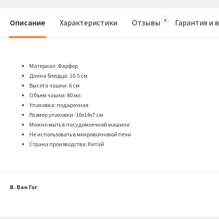
Описание
Характеристики
Отзывы
Гарантия и 
Материал: Фарфор
Длина блюдца: 10.5 см
Высота чашки: 6 см
Объем чашки: 80 мл
Упаковка: подарочная
Размер упаковки: 16х14х7 см
Можно мыть в посудомоечной машине
Не использовать в микроволновой печи
Страна производства: Китай
В. Ван Гог