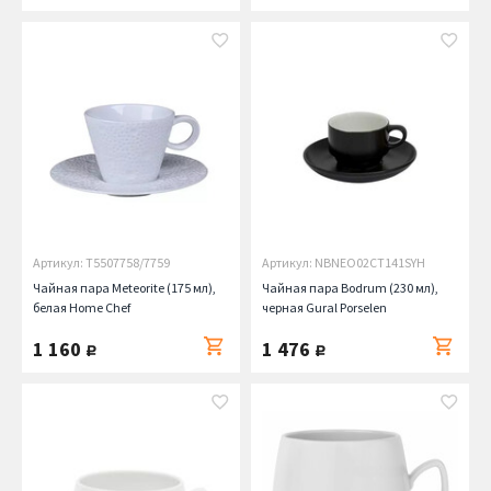
Артикул: T5507758/7759
Артикул: NBNEO02CT141SYH
Чайная пара Meteorite (175 мл),
Чайная пара Bodrum (230 мл),
белая Home Chef
черная Gural Porselen
1 160
1 476
руб.
руб.