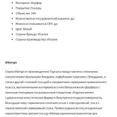
Материал: Фарфор
Покрытие: Глазурь
Объем, мл: 340
Можно мыть в посудомоечной машине: да
Можно использовать в СВЧ: да
Цвет: Белый
Страна бренда: Италия
Страна производства: Италия
Albergo
Серия Albergo от производителя Tognana представлена стильными,
лаконичными овальными блюдами, кофейными чашками с блюдцами, а
также другой столовой посудой и предметами сервировки премиального
класса, выполненными из первоклассного белоснежного фарфора с
прочным глянцевым глазурованным покрытием. Изделия имеют
сдержанные классические формы и безупречно гладкую поверхность,
благодаря чему гармонично сочетаются как с повседневной, так и с
торжественной сервировкой стола. Превосходные эксплуатационные
характеристики делают посуду Albergo идеальным вариантом для