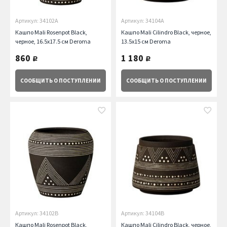
Артикул: 34102A
Артикул: 34104A
Кашпо Mali Rosenpot Black,
Кашпо Mali Cilindro Black, черное,
черное, 16.5x17.5 см Deroma
13.5x15 см Deroma
860
1 180
руб.
руб.
СООБЩИТЬ
О ПОСТУПЛЕНИИ
СООБЩИТЬ
О ПОСТУПЛЕНИИ
Артикул: 34102B
Артикул: 34104B
Кашпо Mali Rosenpot Black,
Кашпо Mali Cilindro Black, черное,