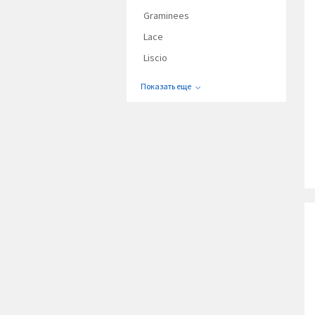
Graminees
Lace
Liscio
Показать еще