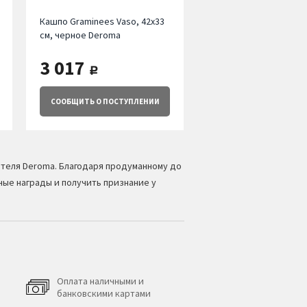
Кашпо Graminees Vaso, 42х33
см, черное Deroma
3 017
руб.
СООБЩИТЬ
О ПОСТУПЛЕНИИ
ителя Deroma. Благодаря продуманному до
ые награды и получить признание у
Оплата наличными и
банковскими картами