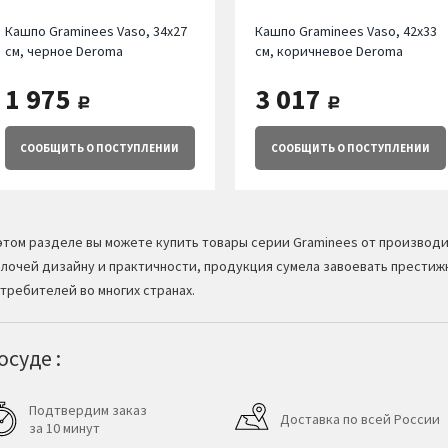
Кашпо Graminees Vaso, 34х27
Кашпо Graminees Vaso, 42х33
см, черное Deroma
см, коричневое Deroma
1 975
3 017
руб.
руб.
СООБЩИТЬ
О ПОСТУПЛЕНИИ
СООБЩИТЬ
О ПОСТУПЛЕНИИ
этом разделе вы можете купить товары серии Graminees от производ
лочей дизайну и практичности, продукция сумела завоевать престижн
требителей во многих странах.
суде :
Подтвердим заказ
Доставка по всей России
за 10 минут