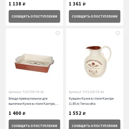
1 138
1 361
руб.
руб.
СООБЩИТЬ
О ПОСТУПЛЕНИИ
СООБЩИТЬ
О ПОСТУПЛЕНИИ
Артикул: TLY1709-CK-AL
Артикул: TLY1128-CK-AL
Блюдо прямоугольное для
Кувшин Кухня в стиле Кантри
выпечки Кухня в стиле Кантри,
(1.85 л) Terracotta
27х20 см Terracotta
1 400
1 552
руб.
руб.
СООБЩИТЬ
О ПОСТУПЛЕНИИ
СООБЩИТЬ
О ПОСТУПЛЕНИИ