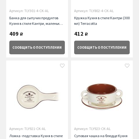
Артикул: TLY301-4-CK-AL
Артикул: TLY802-4-CK-AL
Банка для сыпучих продуктов
Кружка Кухня в стиле Кантри (300
Кухня в стиле Кантри, маленькая,
мл) Terracotta
14 см Terracotta
409
412
руб.
руб.
СООБЩИТЬ
О ПОСТУПЛЕНИИ
СООБЩИТЬ
О ПОСТУПЛЕНИИ
Артикул: TLY921-CK-AL
Артикул: TLY923-CK-AL
Ложка -подставка Кухня в стиле
Суповая чашка на блюдце Кухня