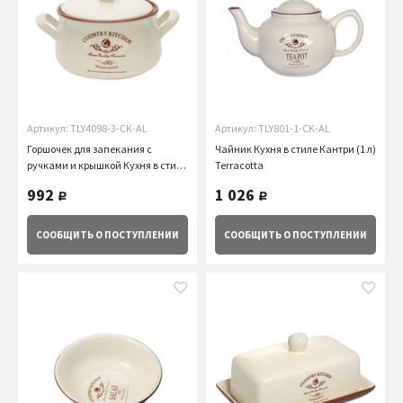
Артикул: TLY4098-3-CK-AL
Артикул: TLY801-1-CK-AL
Горшочек для запекания с
Чайник Кухня в стиле Кантри (1 л)
ручками и крышкой Кухня в стиле
Terracotta
Кантри (1 л) Terracotta
992
1 026
руб.
руб.
СООБЩИТЬ
О ПОСТУПЛЕНИИ
СООБЩИТЬ
О ПОСТУПЛЕНИИ