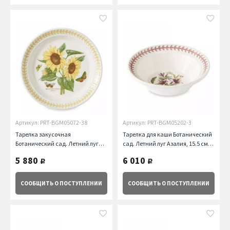
Артикул: PRT-BGM05072-38
Артикул: PRT-BGM05202-3
Тарелка закусочная
Тарелка для каши Ботанический
Ботанический сад. Летний луг
сад. Летний луг Азалия, 15.5 см
Подсолнух, 20 см Portmeirion
Portmeirion
5 880
6 010
руб.
руб.
СООБЩИТЬ
О ПОСТУПЛЕНИИ
СООБЩИТЬ
О ПОСТУПЛЕНИИ