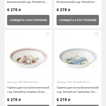
Ботанический сад. Летний луг
Ботанический сад. Летний луг
Наперстянка, 14 см Portmeirion
Подсолнух, 14 см Portmeirion
6 270
6 270
руб.
руб.
СООБЩИТЬ
О ПОСТУПЛЕНИИ
СООБЩИТЬ
О ПОСТУПЛЕНИИ
Артикул: PRT-BGM45740-3
Артикул: PRT-BGM45740-37
Тарелка для пасты Ботанический
Тарелка для пасты Ботанический
сад. Летний луг Азалия, 20 см
сад. Летний луг Гортензия, 20 см
Portmeirion
Portmeirion
6 270
6 270
руб.
руб.