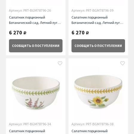
Артикул: PRT-BGM78796-26
Артикул: PRT-BGM78796-39
Салатник порционный
Салатник порционный
Ботанический сад. Летний луг
Ботанический сад. Летний луг
Душистый горошек, 14 см
Мак, 14 см Portmeirion
6 270
6 270
руб.
руб.
Portmeirion
СООБЩИТЬ
О ПОСТУПЛЕНИИ
СООБЩИТЬ
О ПОСТУПЛЕНИИ
Артикул: PRT-BGM78796-34
Артикул: PRT-BGM78796-38
Салатник порционный
Салатник порционный