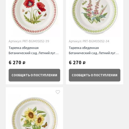
Артикул: PRT-BGM05052-39
Артикул: PRT-BGM05052-34
Тарелка обеденная
Тарелка обеденная
Ботанический сад. Летний луг
Ботанический сад. Летний луг
Мак, 25.5 см Portmeirion
Наперстянка, 25.5 см Portmeirion
6 270
6 270
руб.
руб.
СООБЩИТЬ
О ПОСТУПЛЕНИИ
СООБЩИТЬ
О ПОСТУПЛЕНИИ