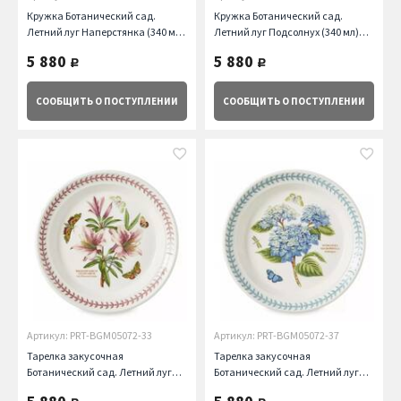
Кружка Ботанический сад.
Кружка Ботанический сад.
Летний луг Наперстянка (340 мл)
Летний луг Подсолнух (340 мл)
Portmeirion
Portmeirion
5 880
5 880
руб.
руб.
СООБЩИТЬ
О ПОСТУПЛЕНИИ
СООБЩИТЬ
О ПОСТУПЛЕНИИ
Артикул: PRT-BGM05072-33
Артикул: PRT-BGM05072-37
Тарелка закусочная
Тарелка закусочная
Ботанический сад. Летний луг
Ботанический сад. Летний луг
Азалия, 20 см Portmeirion
Гортензия, 20 см Portmeirion