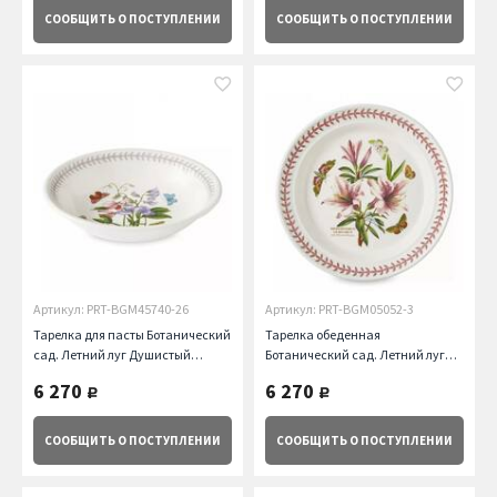
СООБЩИТЬ
О ПОСТУПЛЕНИИ
СООБЩИТЬ
О ПОСТУПЛЕНИИ
Артикул: PRT-BGM45740-26
Артикул: PRT-BGM05052-3
Тарелка для пасты Ботанический
Тарелка обеденная
сад. Летний луг Душистый
Ботанический сад. Летний луг
горошек, 20 см Portmeirion
Азалия, 25.5 см Portmeirion
6 270
6 270
руб.
руб.
СООБЩИТЬ
О ПОСТУПЛЕНИИ
СООБЩИТЬ
О ПОСТУПЛЕНИИ