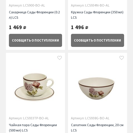
Артикул: LCS900-BO-AL
Артикул: LCS934N-BO-AL
Сахарница Сады Флоренции (0.2
Кружка Сады Флоренции (350 мл)
л) LCS
LCS
1 469
1 496
руб.
руб.
СООБЩИТЬ
О ПОСТУПЛЕНИИ
СООБЩИТЬ
О ПОСТУПЛЕНИИ
Артикул: LCS933TP-BO-AL
Артикул: LCS938G-BO-AL
Чайная пара Сады Флоренции
Салатник Сады Флоренции, 20 см
(500 мл) LCS
LCS