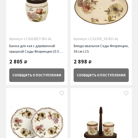
Артикул: LCS010PLT-BO-AL
Артикул: LCS1309_36-BO-AL
Банка для чая с деревянной
Блюдо овальное Сады Флоренции,
крышкой Сады Флоренции (0.5 л)
36 см LCS
LCS
2 805
2 898
руб.
руб.
СООБЩИТЬ
О ПОСТУПЛЕНИИ
СООБЩИТЬ
О ПОСТУПЛЕНИИ