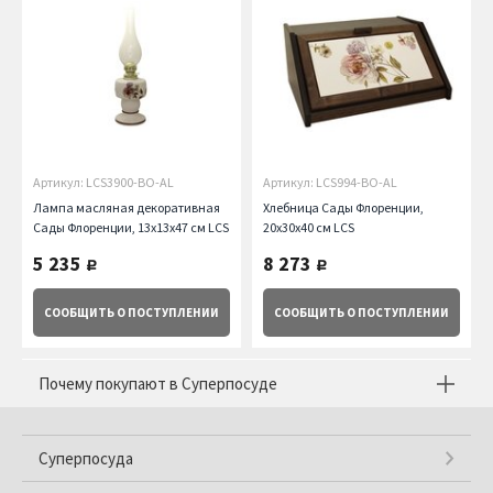
Артикул: LCS3900-BO-AL
Артикул: LCS994-BO-AL
Лампа масляная декоративная
Хлебница Сады Флоренции,
Сады Флоренции, 13х13х47 см LCS
20х30х40 см LCS
5 235
8 273
руб.
руб.
СООБЩИТЬ
О ПОСТУПЛЕНИИ
СООБЩИТЬ
О ПОСТУПЛЕНИИ
Почему покупают в Суперпосуде
Суперпосуда