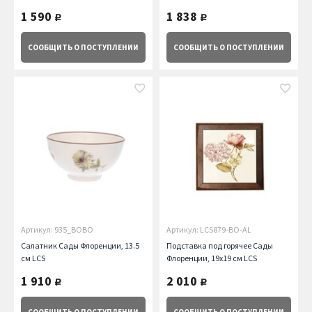
1 590
1 838
руб.
руб.
СООБЩИТЬ
О ПОСТУПЛЕНИИ
СООБЩИТЬ
О ПОСТУПЛЕНИИ
Артикул: 935_BOBO
Артикул: LCS879-BO-AL
Салатник Сады Флоренции, 13.5
Подставка под горячее Сады
см LCS
Флоренции, 19х19 см LCS
1 910
2 010
руб.
руб.