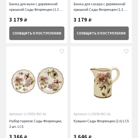
Банка для муки с деревянной
Банка для сахара с деревянной
крышкой Сады Флоренции (1.2 л)
крышкой Сады Флоренции (1.2 л)
LCS
LCS
3 179
3 179
руб.
руб.
СООБЩИТЬ
О ПОСТУПЛЕНИИ
СООБЩИТЬ
О ПОСТУПЛЕНИИ
Артикул: LCS053-BO-AL
Артикул: LCS656-BO-AL
Набор тарелок Сады Флоренции,
Кувшин Сады Флоренции (2 л) LCS
2 шт. LCS
3 366
3 646
руб.
руб.