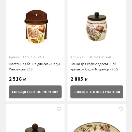
Артикул: LCS871L-BO-AL
Артикул: LCS010PLC-BO-AL
Настенная банка для соли Сады
Банка для кофе с деревянной
Флоренции LCS
крышкой Сады Флоренции (0.5 л)
LCS
2 516
2 805
руб.
руб.
СООБЩИТЬ
О ПОСТУПЛЕНИИ
СООБЩИТЬ
О ПОСТУПЛЕНИИ