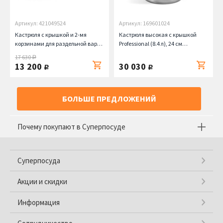
Артикул: 421049524
Артикул: 169601024
Кастрюля с крышкой и 2-мя
Кастрюля высокая с крышкой
корзинами для раздельной варки
Professional (8.4 л), 24 см
Speciali (7.25 л), 24 см Barazzoni
Barazzoni
17 630
руб.
13 200
30 030
руб.
руб.
БОЛЬШЕ ПРЕДЛОЖЕНИЙ
Почему покупают в Суперпосуде
Суперпосуда
Акции и скидки
Информация