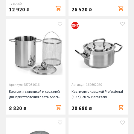
17 820
руб.
12 920
26 520
руб.
руб.
Артикул: 487051016
Артикул: 169602020
Кастрюля с крышкой и корзиной
Кастрюля с крышкой Professional
для приготовления пасты Speciali
(3.2 л), 20 см Barazzoni
(4.2 л), 16 см Barazzoni
8 820
20 680
руб.
руб.