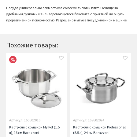
Посуда универсально совместима со всеми типами плит. Оснащена
удобными ручками из ненагревающегося бакелита с приятной на ощупь
прорезиненной поверхностью. Разрешено мытье в посудомоечной машине.
Похожие товары:
Артикул: 160602016
Артикул: 169602024
Кастрюля с крышкой My Pot (1.5
Кастрюля с крышкой Professional
л), 16 см Barazzoni
(5.5 л), 24 см Barazzoni