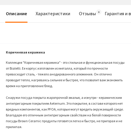
Описание
Характеристики
Отзывы
Гарантия и 
Коричневая керамика
Коллекция "Коричневая керамика" - это стильная и функциональная посуды
от Bialetti. Ее корпус изготовлен из металла, который по прочности
превосходит сталь, - тяжело анодированного алюминия. Он отлично
проводит тепло, нагреваясь сильнее и быстрее, что позволит вам экономить
время на приготовление блюд.
Снаружи посуда покрыта жаропрочной эмалью, а изнутри - керамическим
антипригарным покрытием Aeternum. Это покрытие, в составе которого нет
вредных компонентов, как PFOA, которые могут вредить окружающей среде.
Благодаря его отличным антипригарным свойствам на белой поверхности
посуды Brown Ceramic продукты готовятся легко и быстро, не пригорая и не
прилипая.