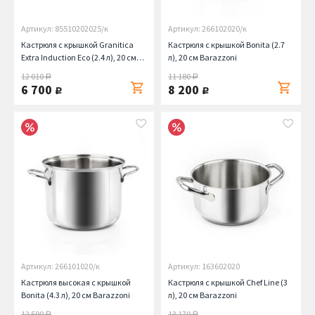
Артикул: 85510202025/к
Артикул: 266102020/к
Кастрюля с крышкой Granitica
Кастрюля с крышкой Bonita (2.7
Extra Induction Eco (2.4 л), 20 см
л), 20 см Barazzoni
Barazzoni
12 010
11 180
руб.
руб.
6 700
8 200
руб.
руб.
Артикул: 266101020/к
Артикул: 163602020
Кастрюля высокая с крышкой
Кастрюля с крышкой Chef Line (3
Bonita (4.3 л), 20 см Barazzoni
л), 20 см Barazzoni
12 590
13 170
руб.
руб.