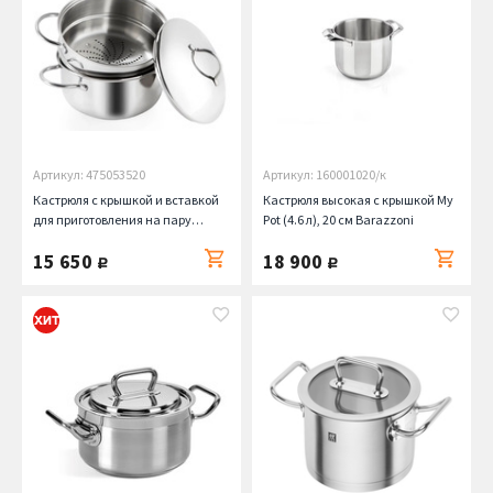
Артикул: 475053520
Артикул: 160001020/к
Кастрюля с крышкой и вставкой
Кастрюля высокая с крышкой My
для приготовления на пару
Pot (4.6 л), 20 см Barazzoni
Speciali (2.7 л), 20 см Barazzoni
15 650
18 900
руб.
руб.