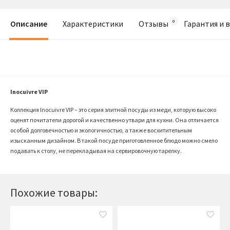
Описание
Характеристики
Отзывы
Гарантия и 
Inocuivre VIP
Коллекция Inocuivre VIP – это серия элитной посуды из меди, которую высоко
оценят почитатели дорогой и качественно утвари для кухни. Она отличается
особой долговечностью и экологичностью, а также восхитительным
изысканным дизайном. В такой посуде приготовленное блюдо можно смело
подавать к столу, не перекладывая на сервировочную тарелку.
Похожие товары: