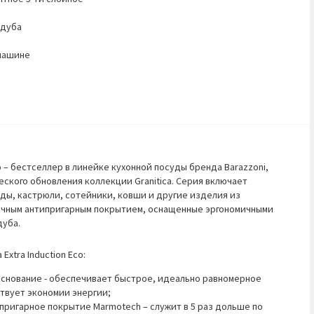
 дуба
машине
Eco – бестселлер в линейке кухонной посуды бренда Barazzoni,
ского обновления коллекции Granitica. Серия включает
ы, кастрюли, сотейники, ковши и другие изделия из
очным антипригарным покрытием, оснащенные эргономичными
дуба.
a Extra Induction Eco:
снование - обеспечивает быстрое, идеально равномерное
твует экономии энергии;
пригарное покрытие Marmotech – служит в 5 раз дольше по