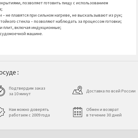
крытиями, позволяет готовить пищу с использованием
а;
– не плавятся при сильном нагреве, не выскальзывают из рук;
тойкого стекла – позволяют наблюдать за процессом готовки;
и плит, включая индукционные;
посудомоечной машине.
суде :
Подтвердим заказ
Доставка по всей России
за 10 минут
Нам можно доверять
Обмен и возврат
работаем с 2009 года
в течение 30 дней