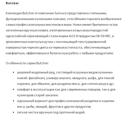
Butcher
Коллекция Butcher от компании Samura представлена стильными,
функциональными кухонными ножами, способными поразить воображение
самых профессиональных мясников в мире. Ножи имеют бритвенно-остро
заточенные вручную лезвия, изготовленные из высокоуглеродистой
однослойной нержавеющей стали марки AUS-8 твердостью 58-59 HRC, и
эргономичные изогнутые ручки с нескользящей текстурированной
поверхностью черного цвета из термоэластопласта, обеспечивающие
комфортную, эффективную и безопасную работу с любыми продуктами.
Особенности серии Butcher:
широкий модельный ряд, состоящий из разных видов кухонных
ножей: филейного, универсального, овощного, шефа, для тонкой
нарезки, для обвалки, для разделки мяса, для снятия шкур и др.;
комфорт в эксплуатации как для современных поваров, так и для
кулинаров старой закалки;
идеальный вариант для профессиональной разделки и нарезки
мяса, рыбы, овощей, фруктов и других продуктов;
легкая чистка вручную под проточной водой.