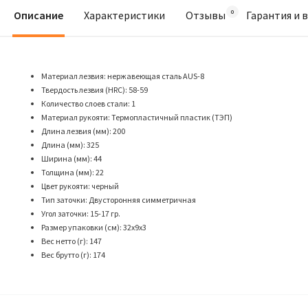
Описание
Характеристики
Отзывы
Гарантия и 
Материал лезвия: нержавеющая сталь AUS-8
Твердость лезвия (HRC): 58-59
Количество слоев стали: 1
Материал рукояти: Термопластичный пластик (ТЭП)
Длина лезвия (мм): 200
Длина (мм): 325
Ширина (мм): 44
Толщина (мм): 22
Цвет рукояти: черный
Тип заточки: Двусторонняя симметричная
Угол заточки: 15-17 гр.
Размер упаковки (см): 32x9x3
Вес нетто (г): 147
Вес брутто (г): 174