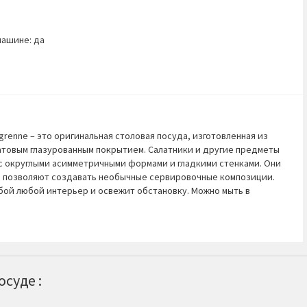
машине: да
я
renne – это оригинальная столовая посуда, изготовленная из
атовым глазурованным покрытием. Салатники и другие предметы
с округлыми асимметричными формами и гладкими стенками. Они
 позволяют создавать необычные сервировочные композиции.
бой любой интерьер и освежит обстановку. Можно мыть в
суде :