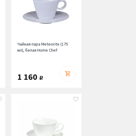
Чайная пара Meteorite (175
мл), белая Home Chef
1 160
руб.