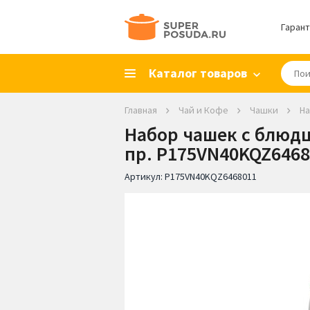
Гарант
Каталог товаров
Главная
Чай и Кофе
Чашки
На
Набор чашек с блюдца
пр. P175VN40KQZ6468
Артикул:
P175VN40KQZ6468011