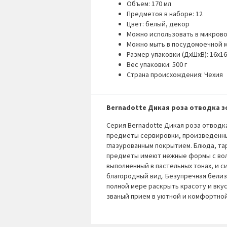
Объем: 170 мл
Предметов в наборе: 12
Цвет: белый, декор
Можно использовать в микрово
Можно мыть в посудомоечной м
Размер упаковки (ДхШхВ): 16х16
Вес упаковки: 500 г
Страна происхождения: Чехия
Bernadotte Дикая роза отводка 
Серия
Bernadotte
Дикая роза отводк
предметы сервировки, произведенны
глазурованным покрытием. Блюда, тар
предметы имеют нежные формы с вол
выполненный в пастельных тонах, и 
благородный вид. Безупречная бели
полной мере раскрыть красоту и вку
званый прием в уютной и комфортной