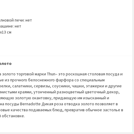
лновой печи: нет
ашине: нет
х13 см
золото
а золото торговой марки
Thun
– это роскошная столовая посуда и
е из прочного белоснежного фарфора со специальным
елки, салатники, сервизы, соусники, чашки, этажерки и другие
нистыми краями, утонченный разноцветный цветочный декор,
сияющую золотую окантовку, придающую им изысканный и
зна посуды
Bernadotte
Дикая роза отводка золото позволяет в
совые качества подаваемых блюд, превратив обычное застолье в
 обстановке.