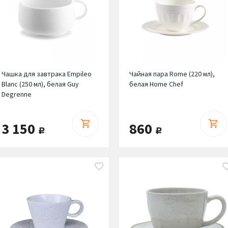
Чашка для завтрака Empileo
Чайная пара Rome (220 мл),
Blanc (250 мл), белая Guy
белая Home Chef
Degrenne
3 150
860
руб.
руб.