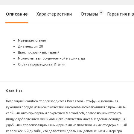
Описание
Характеристики
Отзывы
Гарантия и 
Материал: стекло
Диаметр, см: 28
Цвет: прозрачный, черный
Можно мыть в посудомоечной машине: да
Страна производства: Италия
Granitica
Коллекция
Granitica
от производителя Barazzoni – это функциональная
кухонная посуда из высококачественного кованого алюминия с прочным 6-
слойным антипригарным покрытием
MarmoTech
, позволяющим готовить
пищу с добавлением минимального количества масла. Изделия оснащены
удобными теплоизоляционными ручками из пластика и имеют сдержанный
классический дизайн, что делает их идеальным дополнением интерьера