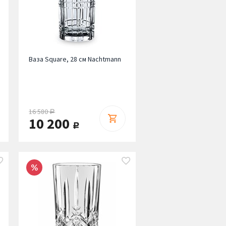
Ваза Square, 28 см Nachtmann
16 580
руб.
10 200
руб.