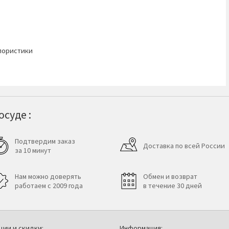
лористики
суде :
Подтвердим заказ
Доставка по всей России
за 10 минут
Нам можно доверять
Обмен и возврат
работаем с 2009 года
в течение 30 дней
ции и скидки:
Информация: