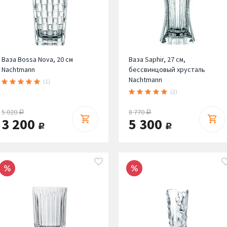
Ваза Bossa Nova, 20 см
Ваза Saphir, 27 см,
Nachtmann
бессвинцовый хрусталь
Nachtmann
(1)
(2)
5 020
8 770
руб.
руб.
3 200
5 300
руб.
руб.