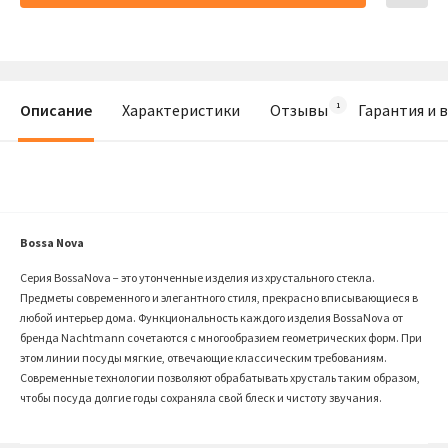
Описание
Характеристики
Отзывы
Гарантия и 
Bossa Nova
Серия BossaNova − это утонченные изделия из хрустального стекла.
Предметы современного и элегантного стиля, прекрасно вписывающиеся в
любой интерьер дома. Функциональность каждого изделия BossaNova от
бренда Nachtmann сочетаются с многообразием геометрических форм. При
этом линии посуды мягкие, отвечающие классическим требованиям.
Современные технологии позволяют обрабатывать хрусталь таким образом,
чтобы посуда долгие годы сохраняла свой блеск и чистоту звучания.