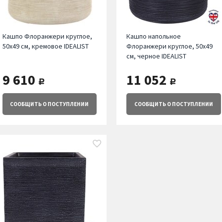
Кашпо Флоранжери круглое,
Кашпо напольное
50х49 см, кремовое IDEALIST
Флоранжери круглое, 50х49
см, черное IDEALIST
9 610
11 052
руб.
руб.
СООБЩИТЬ
О ПОСТУПЛЕНИИ
СООБЩИТЬ
О ПОСТУПЛЕНИИ