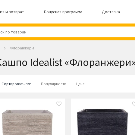
ия и возврат
Бонусная программа
Доставка
T
Флоранжери
Кашпо Idealist «Флоранжери
Сортировать по:
Популярности
Цене