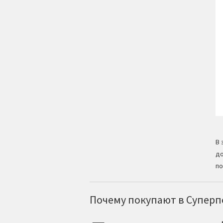
В 
до
по
Почему покупают в Суперпо