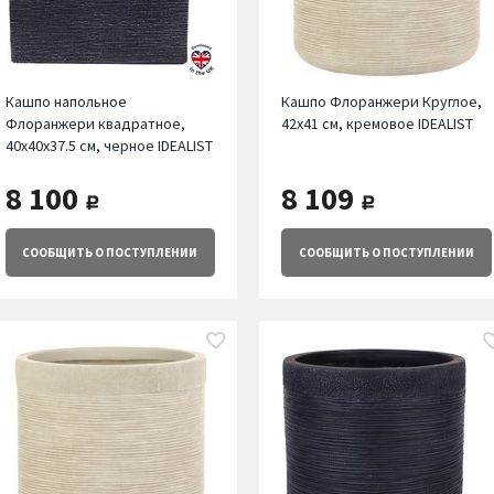
Кашпо напольное
Кашпо Флоранжери Круглое,
Флоранжери квадратное,
42х41 см, кремовое IDEALIST
40х40х37.5 см, черное IDEALIST
8 100
8 109
руб.
руб.
СООБЩИТЬ
О ПОСТУПЛЕНИИ
СООБЩИТЬ
О ПОСТУПЛЕНИИ