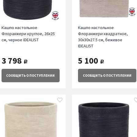
Кашпо настольное
Кашпо настольное
Флоранжери круглое, 26х25
Флоранжери квадратное,
см, черное IDEALIST
30х30х27.5 см, бежевое
IDEALIST
3 798
5 100
руб.
руб.
СООБЩИТЬ
О ПОСТУПЛЕНИИ
СООБЩИТЬ
О ПОСТУПЛЕНИИ