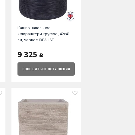
Кашпо напольное
Флоранжери круглое, 42х41
см, черное IDEALIST
9 325
руб.
СООБЩИТЬ
О ПОСТУПЛЕНИИ