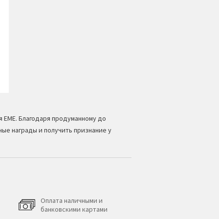
ля EME. Благодаря продуманному до
ые награды и получить признание у
Оплата наличными и
банковскими картами