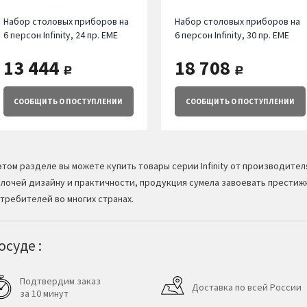
Набор столовых приборов на
Набор столовых приборов на
6 персон Infinity, 24 пр. EME
6 персон Infinity, 30 пр. EME
13 444
18 708
руб.
руб.
СООБЩИТЬ
О ПОСТУПЛЕНИИ
СООБЩИТЬ
О ПОСТУПЛЕНИИ
этом разделе вы можете купить товары серии Infinity от производите
лочей дизайну и практичности, продукция сумела завоевать престижн
требителей во многих странах.
суде :
Подтвердим заказ
Доставка по всей России
за 10 минут