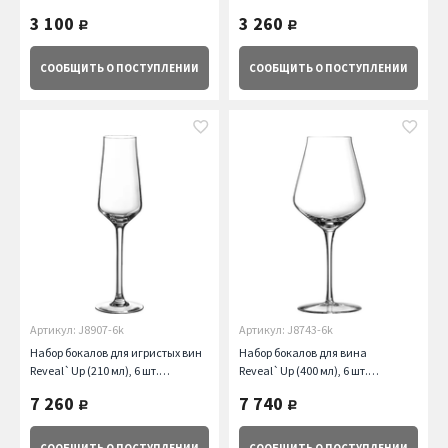
Chef&Sommelier
Chef&Sommelier
3 100
3 260
руб.
руб.
СООБЩИТЬ
О ПОСТУПЛЕНИИ
СООБЩИТЬ
О ПОСТУПЛЕНИИ
Артикул: J8907-6k
Артикул: J8743-6k
Набор бокалов для игристых вин
Набор бокалов для вина
Reveal`Up (210 мл), 6 шт.
Reveal`Up (400 мл), 6 шт.
Chef&Sommelier
Chef&Sommelier
7 260
7 740
руб.
руб.