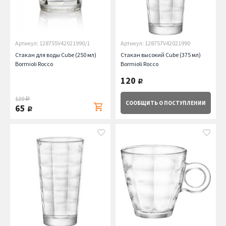
Артикул: 128755V42021990/1
Артикул: 128757V42021990
Стакан для воды Cube (250 мл)
Стакан высокий Cube (375 мл)
Bormioli Rocco
Bormioli Rocco
120
руб.
120
руб.
СООБЩИТЬ
О ПОСТУПЛЕНИИ
65
руб.