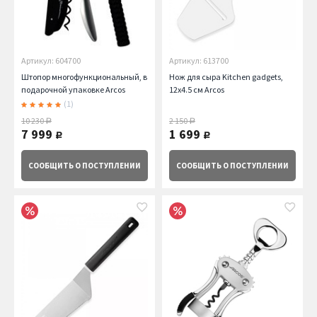
Артикул: 604700
Артикул: 613700
Штопор многофункциональный, в
Нож для сыра Kitchen gadgets,
подарочной упаковке Arcos
12х4.5 см Arcos
(1)
10 230
2 150
руб.
руб.
7 999
1 699
руб.
руб.
СООБЩИТЬ
О ПОСТУПЛЕНИИ
СООБЩИТЬ
О ПОСТУПЛЕНИИ