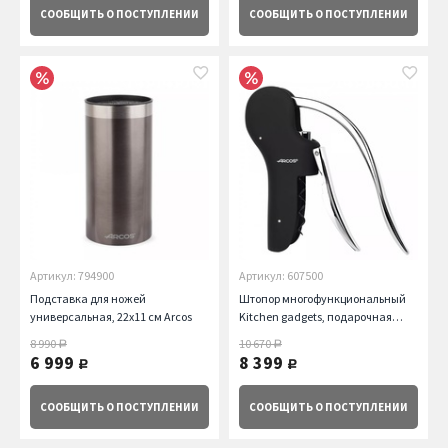
СООБЩИТЬ
О ПОСТУПЛЕНИИ
СООБЩИТЬ
О ПОСТУПЛЕНИИ
Артикул: 794900
Артикул: 607500
Подставка для ножей
Штопор многофункциональный
универсальная, 22х11 см Arcos
Kitchen gadgets, подарочная
упаковка Arcos
8 990
10 670
руб.
руб.
6 999
8 399
руб.
руб.
СООБЩИТЬ
О ПОСТУПЛЕНИИ
СООБЩИТЬ
О ПОСТУПЛЕНИИ