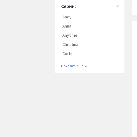
Серии:
Andy
Annа
Anytime
Christina
Cortica
Показать еще