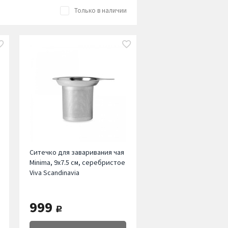
Только в наличии
Ситечко для заваривания чая
Minima, 9х7.5 см, серебристое
Viva Scandinavia
999
руб.