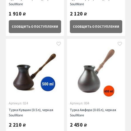
SoulWare
SoulWare
1 910
2 120
руб.
руб.
СООБЩИТЬ
О ПОСТУПЛЕНИИ
СООБЩИТЬ
О ПОСТУПЛЕНИИ
Артикул: 024
Артикул: 004
Турка Кувшин (0.5 л), черная
Турка Амфора (0.65 л), черная
SoulWare
SoulWare
2 210
2 450
руб.
руб.