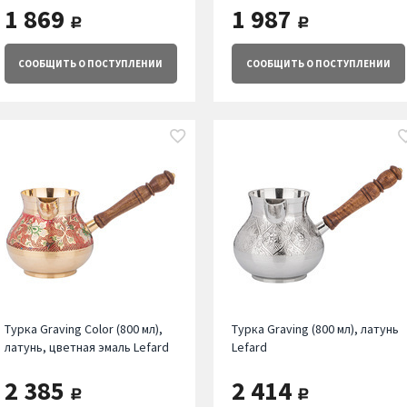
1 869
1 987
руб.
руб.
СООБЩИТЬ
О ПОСТУПЛЕНИИ
СООБЩИТЬ
О ПОСТУПЛЕНИИ
Турка Graving Color (800 мл),
Турка Graving (800 мл), латунь
латунь, цветная эмаль Lefard
Lefard
2 385
2 414
руб.
руб.