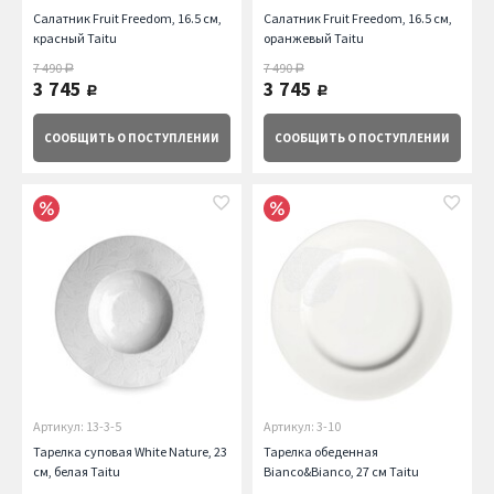
Салатник Fruit Freedom, 16.5 см,
Салатник Fruit Freedom, 16.5 см,
красный Taitu
оранжевый Taitu
7 490
7 490
руб.
руб.
3 745
3 745
руб.
руб.
СООБЩИТЬ
О ПОСТУПЛЕНИИ
СООБЩИТЬ
О ПОСТУПЛЕНИИ
Артикул: 13-3-5
Артикул: 3-10
Тарелка суповая White Nature, 23
Тарелка обеденная
см, белая Taitu
Bianco&Bianco, 27 см Taitu