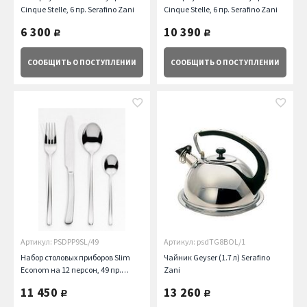
Cinque Stelle, 6 пр. Serafino Zani
Cinque Stelle, 6 пр. Serafino Zani
6 300
10 390
руб.
руб.
СООБЩИТЬ
О ПОСТУПЛЕНИИ
СООБЩИТЬ
О ПОСТУПЛЕНИИ
Артикул: PSDPP9SL/49
Артикул: psdTG8BOL/1
Набор столовых приборов Slim
Чайник Geyser (1.7 л) Serafino
Econom на 12 персон, 49 пр.
Zani
Serafino Zani
11 450
13 260
руб.
руб.