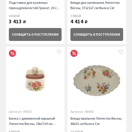
Подставка для кухонных
Блюдо для запекания Лепестки
принадлежностей Гранат, 20 см
Весны, 37х21х7 см Nuova Cer
Nuova Cer
4 550
7 850
руб.
руб.
3 413
4 414
руб.
руб.
СООБЩИТЬ
О ПОСТУПЛЕНИИ
СООБЩИТЬ
О ПОСТУПЛЕНИИ
Артикул: 49663
Артикул: 48468
Банка с деревянной крышкой
Блюдо овальное Лепестки Весны,
Лепестки Весны, 18х17х9 см
48х32 см Nuova Cer
Nuova Cer
5 950
11 170
руб.
руб.