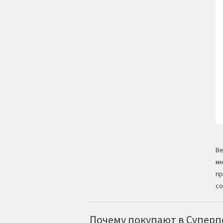
Ве
мн
пр
со
Почему покупают в Суперпо