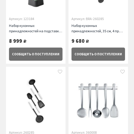
Артикул: 123184
Артикул: BRA-260285
Набор кухонных
Набор кухонных
принадлежностей на подставке,
принадлежностей, 35 см, 4 пр.
5 пр Brabantia
Brabantia
8 999
9 680
руб.
руб.
СООБЩИТЬ
О ПОСТУПЛЕНИИ
СООБЩИТЬ
О ПОСТУПЛЕНИИ
Артикул: 260285
Артикул: 360008