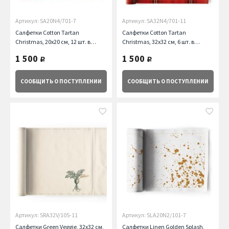
Артикул: SA20N4/701-7
Артикул: SA32N4/701-11
Салфетки Cotton Tartan
Салфетки Cotton Tartan
Christmas, 20х20 см, 12 шт. в
Christmas, 32х32 см, 6 шт. в
рулоне My Drap
рулоне My Drap
1 500
1 500
руб.
руб.
СООБЩИТЬ
О ПОСТУПЛЕНИИ
СООБЩИТЬ
О ПОСТУПЛЕНИИ
Артикул: SRA32V/105-11
Артикул: SLA20N2/101-7
Салфетки Green Veggie, 32х32 см,
Салфетки Linen Golden Splash,