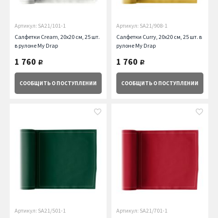
Артикул: SA21/101-1
Артикул: SA21/908-1
Салфетки Cream, 20х20 см, 25 шт.
Салфетки Curry, 20х20 см, 25 шт. в
в рулоне My Drap
рулоне My Drap
1 760
1 760
руб.
руб.
СООБЩИТЬ
О ПОСТУПЛЕНИИ
СООБЩИТЬ
О ПОСТУПЛЕНИИ
Артикул: SA21/501-1
Артикул: SA21/701-1