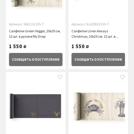
Артикул: SRA21V/105-7
Артикул: SLA20N5/303-7
Салфетки Green Veggie, 20х20 см,
Салфетки Linen Always
12 шт. в рулоне My Drap
Christmas, 20х20 см, 12 шт. в
рулоне My Drap
1 550
1 550
руб.
руб.
СООБЩИТЬ
О ПОСТУПЛЕНИИ
СООБЩИТЬ
О ПОСТУПЛЕНИИ