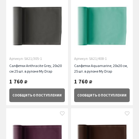
Артикул: SA21/305-1
Артикул: SA21/408-1
Салфетки Anthracite Grey, 20х20
Салфетки Aquamarine, 20х20 см,
см 25 шт. в рулоне My Drap
25 шт. в рулоне My Drap
1 760
1 760
руб.
руб.
СООБЩИТЬ
О ПОСТУПЛЕНИИ
СООБЩИТЬ
О ПОСТУПЛЕНИИ