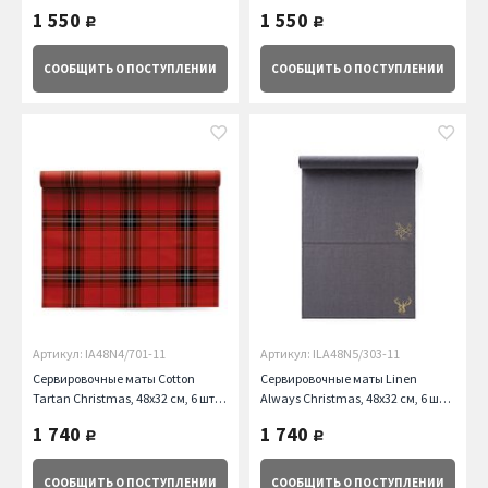
1 550
1 550
руб.
руб.
СООБЩИТЬ
О ПОСТУПЛЕНИИ
СООБЩИТЬ
О ПОСТУПЛЕНИИ
Артикул: IA48N4/701-11
Артикул: ILA48N5/303-11
Сервировочные маты Cotton
Сервировочные маты Linen
Tartan Christmas, 48х32 см, 6 шт. в
Always Christmas, 48х32 см, 6 шт.
рулоне My Drap
в рулоне My Drap
1 740
1 740
руб.
руб.
СООБЩИТЬ
О ПОСТУПЛЕНИИ
СООБЩИТЬ
О ПОСТУПЛЕНИИ