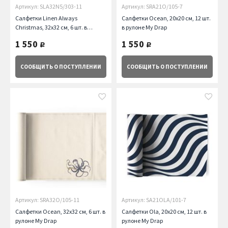
Артикул: SLA32N5/303-11
Артикул: SRA21O/105-7
Салфетки Linen Always
Салфетки Ocean, 20х20 см, 12 шт.
Christmas, 32х32 см, 6 шт. в
в рулоне My Drap
рулоне My Drap
1 550
1 550
руб.
руб.
СООБЩИТЬ
О ПОСТУПЛЕНИИ
СООБЩИТЬ
О ПОСТУПЛЕНИИ
Артикул: SRA32O/105-11
Артикул: SA21OLA/101-7
Салфетки Ocean, 32х32 см, 6 шт. в
Салфетки Ola, 20х20 см, 12 шт. в
рулоне My Drap
рулоне My Drap