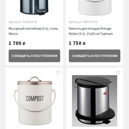
Артикул: 103014-47
Артикул: 1401.673V
Мусорный контейнер (3 л), сталь
Емкость для отходов Vintage
Wesco
Myfair (3 л), 17х20 см Typhoon
1 700
1 750
руб.
руб.
СООБЩИТЬ
О ПОСТУПЛЕНИИ
СООБЩИТЬ
О ПОСТУПЛЕНИИ