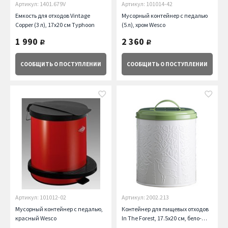
Артикул: 1401.679V
Артикул: 101014-42
Емкость для отходов Vintage
Мусорный контейнер с педалью
Copper (3 л), 17х20 см Typhoon
(5 л), хром Wesco
1 990
2 360
руб.
руб.
СООБЩИТЬ
О ПОСТУПЛЕНИИ
СООБЩИТЬ
О ПОСТУПЛЕНИИ
Артикул: 101012-02
Артикул: 2002.213
Мусорный контейнер с педалью,
Контейнер для пищевых отходов
красный Wesco
In The Forest, 17.5х20 см, бело-
зеленый Mason Cash