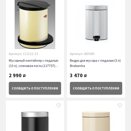
Артикул: 111212-23
Артикул: 483585
Мусорный контейнер с педалью
Ведро для мусора с педалью (3 л)
(13 л), слоновая кость (117757)
Brabantia
Wesco
2 990
3 470
руб.
руб.
СООБЩИТЬ
О ПОСТУПЛЕНИИ
СООБЩИТЬ
О ПОСТУПЛЕНИИ