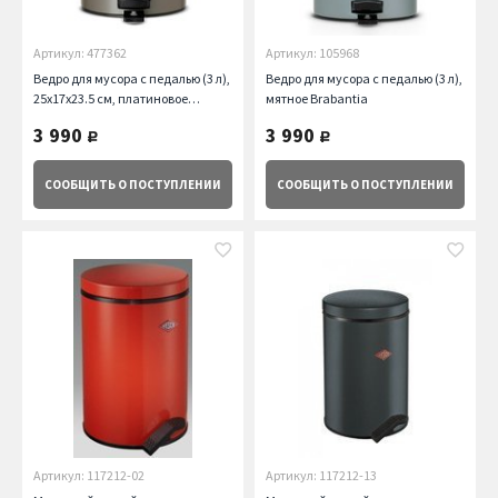
Артикул: 477362
Артикул: 105968
Ведро для мусора с педалью (3 л),
Ведро для мусора с педалью (3 л),
25х17х23.5 см, платиновое
мятное Brabantia
Brabantia
3 990
3 990
руб.
руб.
СООБЩИТЬ
О ПОСТУПЛЕНИИ
СООБЩИТЬ
О ПОСТУПЛЕНИИ
Артикул: 117212-02
Артикул: 117212-13