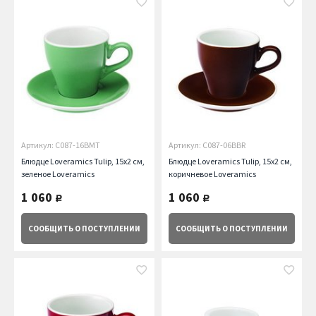
Артикул: C087-16BMT
Артикул: C087-06BBR
Блюдце Loveramics Tulip, 15х2 см,
Блюдце Loveramics Tulip, 15х2 см,
зеленое Loveramics
коричневое Loveramics
1 060
1 060
руб.
руб.
СООБЩИТЬ
О ПОСТУПЛЕНИИ
СООБЩИТЬ
О ПОСТУПЛЕНИИ