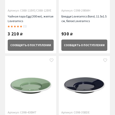
Артикул: C088-11BYE/C088-12BYE
Артикул: C098-29BWH
Чайная пара Egg (300 мл), желтая
Блюдце Loveramics Bond, 11.5х1.5
Loveramics
см, белое Loveramics
(1)
3 210
930
руб.
руб.
СООБЩИТЬ
О ПОСТУПЛЕНИИ
СООБЩИТЬ
О ПОСТУПЛЕНИИ
Артикул: C098-43BMT
Артикул: C098-35BDE