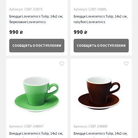
Артикул: C087-32BTE
Артикул: C087-36BBL
Блюдце Loveramics Tulip, 14х2 см,
Блюдце Loveramics Tulip, 14х2 см,
бирюзовое Loveramics
голубое Loveramics
990
990
руб.
руб.
СООБЩИТЬ
О ПОСТУПЛЕНИИ
СООБЩИТЬ
О ПОСТУПЛЕНИИ
Артикул: C087-34BMT
Артикул: C087-24BBR
Блюдце Loveramics Tulip, 14х2 см,
Блюдце Loveramics Tulip, 14х2 см,