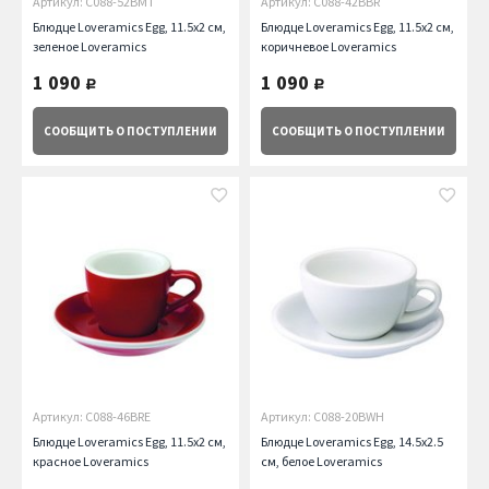
Артикул: C088-52BMT
Артикул: C088-42BBR
Блюдце Loveramics Egg, 11.5х2 см,
Блюдце Loveramics Egg, 11.5х2 см,
зеленое Loveramics
коричневое Loveramics
1 090
1 090
руб.
руб.
СООБЩИТЬ
О ПОСТУПЛЕНИИ
СООБЩИТЬ
О ПОСТУПЛЕНИИ
Артикул: C088-46BRE
Артикул: C088-20BWH
Блюдце Loveramics Egg, 11.5х2 см,
Блюдце Loveramics Egg, 14.5х2.5
красное Loveramics
см, белое Loveramics