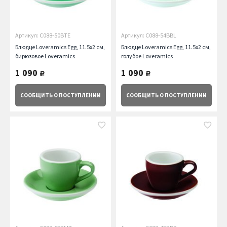
Артикул: C088-50BTE
Артикул: C088-54BBL
Блюдце Loveramics Egg, 11.5х2 см,
Блюдце Loveramics Egg, 11.5х2 см,
бирюзовое Loveramics
голубое Loveramics
1 090
1 090
руб.
руб.
СООБЩИТЬ
О ПОСТУПЛЕНИИ
СООБЩИТЬ
О ПОСТУПЛЕНИИ