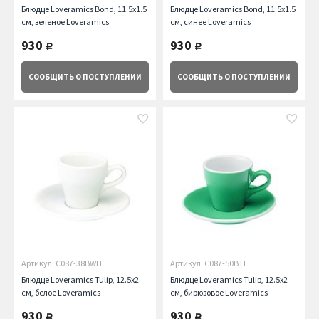
Блюдце Loveramics Bond, 11.5х1.5
Блюдце Loveramics Bond, 11.5х1.5
см, зеленое Loveramics
см, синее Loveramics
930
930
руб.
руб.
СООБЩИТЬ
О ПОСТУПЛЕНИИ
СООБЩИТЬ
О ПОСТУПЛЕНИИ
Артикул: C087-38BWH
Артикул: C087-50BTE
Блюдце Loveramics Tulip, 12.5х2
Блюдце Loveramics Tulip, 12.5х2
см, белое Loveramics
см, бирюзовое Loveramics
930
930
руб.
руб.