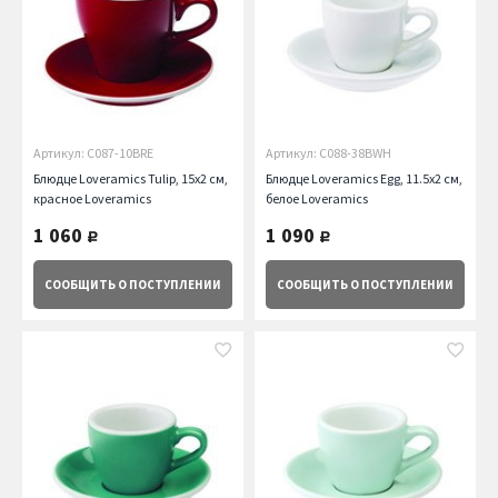
Артикул: C087-10BRE
Артикул: C088-38BWH
Блюдце Loveramics Tulip, 15х2 см,
Блюдце Loveramics Egg, 11.5х2 см,
красное Loveramics
белое Loveramics
1 060
1 090
руб.
руб.
СООБЩИТЬ
О ПОСТУПЛЕНИИ
СООБЩИТЬ
О ПОСТУПЛЕНИИ