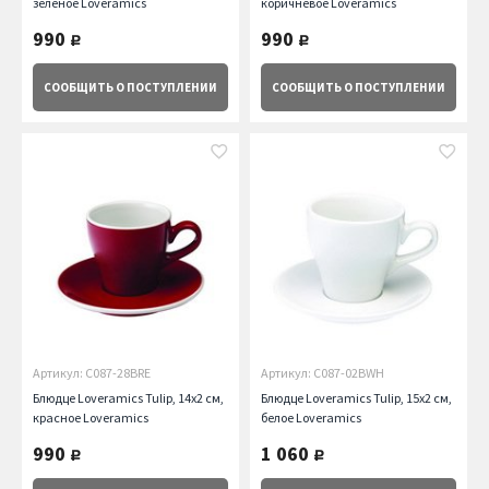
зеленое Loveramics
коричневое Loveramics
990
990
руб.
руб.
СООБЩИТЬ
О ПОСТУПЛЕНИИ
СООБЩИТЬ
О ПОСТУПЛЕНИИ
Артикул: C087-28BRE
Артикул: C087-02BWH
Блюдце Loveramics Tulip, 14х2 см,
Блюдце Loveramics Tulip, 15х2 см,
красное Loveramics
белое Loveramics
990
1 060
руб.
руб.