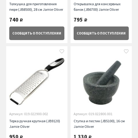
Толкушка для приготовления
Открывалка для консервных
пюре (JB8500), 28 см Jamie Oliver
банок (JB6700) Jamie Oliver
740
795
руб.
руб.
СООБЩИТЬ
О ПОСТУПЛЕНИИ
СООБЩИТЬ
О ПОСТУПЛЕНИИ
Артикул: 019.022900.002
Артикул: 019.022800.001
Терка ручная крупная (JB9120)
Ступка и пестик (JB5100), 16 см
Jamie Oliver
Jamie Oliver
950
1 330
руб.
руб.