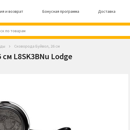
ия и возврат
Бонусная программа
Доставка
оды
Сковорода Буйвол, 26 см
6 см L8SK3BNu Lodge