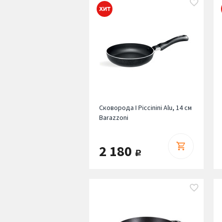
Сковорода I Piccinini Alu, 14 см
Barazzoni
2 180
руб.