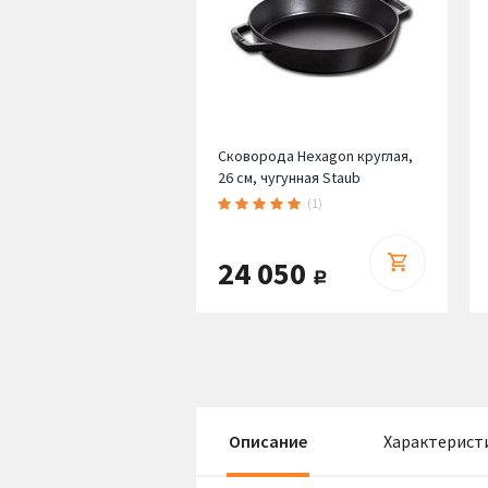
Сковорода Hexagon круглая,
26 см, чугунная Staub
(1)
24 050
руб.
Описание
Характерист