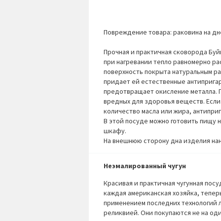
Повреждение товара:
раковина на дн
Прочная и практичная сковорода Буйв
при нагревании тепло равномерно ра
поверхность покрыта натуральным р
придает ей естественные антипригар
предотвращает окисление металла. П
вредных для здоровья веществ. Если
количество масла или жира, антиприг
В этой посуде можно готовить пищу н
шкафу.
На внешнюю сторону дна изделия нан
Неэмалированный чугун
Красивая и практичная чугунная посу
каждая американская хозяйка, теперь
применением последних технологий л
реликвией. Они покупаются не на од