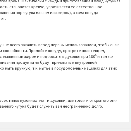
олгое время. Фактически с каждым приготовлением блюд чугунная
ность становится крепче, упрочняется ее естественное
олнения пор чугуна маслом или жиром), а сама посуда
ет.
учше всего закалить перед первым использованием, чтобы она в
ои способности. Промойте посуду, протрите полотенцем,
сплавленным жиром и подержите в духовке при 180⁰ и там же
аливания продукты не будут прилипать к внутренней
ко мыть вручную, т.к. мытье в посудомоечных машинах для этих
сех типов кухонных плит и духовки, для гриля и открытого огня
ванного чугуна будет служить вам неограниченно долго.