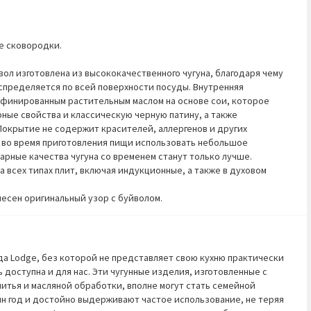
е сковородки.
ол изготовлена из высококачественного чугуна, благодаря чему
спределяется по всей поверхности посуды. Внутренняя
афинированным растительным маслом на основе сои, которое
ные свойства и классическую черную патину, а также
окрытие не содержит красителей, аллергенов и других
 во время приготовления пищи использовать небольшое
арные качества чугуна со временем станут только лучше.
а всех типах плит, включая индукционные, а также в духовом
есен оригинальный узор с буйволом.
да Lodge, без которой не представляет свою кухню практически
 доступна и для нас. Эти чугунные изделия, изготовленные с
итья и масляной обработки, вполне могут стать семейной
ин год и достойно выдерживают частое использование, не теряя