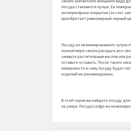
своего элегантного внешнего вида д
посуда становится лучше. Ее поверх
антипригарное покрытие (за счет зап
приобретает равномерный черный цв
Посуду из неэмалированного чугуна л
полной мере смогла раскрыть все св
смажьте растительным маслом или ра
оставьте остывать. После такого зак
поверхности и саму посуду будет лег
изделий не рекомендовано.
В этой серии вы найдете посуду для в
на улице. Посуда Lodge из неэмалиро