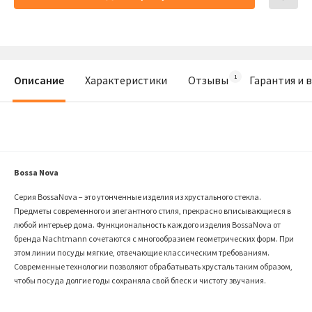
Описание
Характеристики
Отзывы
Гарантия и 
Bossa Nova
Серия BossaNova − это утонченные изделия из хрустального стекла.
Предметы современного и элегантного стиля, прекрасно вписывающиеся в
любой интерьер дома. Функциональность каждого изделия BossaNova от
бренда Nachtmann сочетаются с многообразием геометрических форм. При
этом линии посуды мягкие, отвечающие классическим требованиям.
Современные технологии позволяют обрабатывать хрусталь таким образом,
чтобы посуда долгие годы сохраняла свой блеск и чистоту звучания.