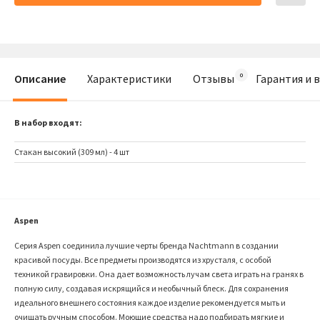
Описание
Характеристики
Отзывы
Гарантия и 
В набор входят:
Стакан высокий (309 мл) - 4 шт
Aspen
Серия Aspen соединила лучшие черты бренда Nachtmann в создании
красивой посуды. Все предметы производятся из хрусталя, с особой
техникой гравировки. Она дает возможность лучам света играть на гранях в
полную силу, создавая искрящийся и необычный блеск. Для сохранения
идеального внешнего состояния каждое изделие рекомендуется мыть и
очищать ручным способом. Моющие средства надо подбирать мягкие и