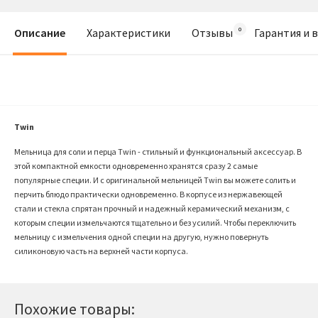
Описание
Характеристики
Отзывы
Гарантия и 
Twin
Мельница для соли и перца Twin - стильный и функциональный аксессуар. В
этой компактной емкости одновременно хранятся сразу 2 самые
популярные специи. И с оригинальной мельницей Twin вы можете солить и
перчить блюдо практически одновременно. В корпусе из нержавеющей
стали и стекла спрятан прочный и надежный керамический механизм, с
которым специи измельчаются тщательно и без усилий. Чтобы переключить
мельницу с измельчения одной специи на другую, нужно повернуть
силиконовую часть на верхней части корпуса.
Похожие товары: