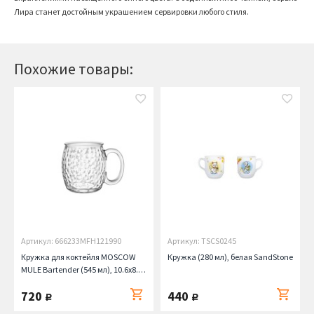
Лира станет достойным украшением сервировки любого стиля.
Похожие товары:
Артикул: 666233MFH121990
Артикул: TSCS0245
Кружка для коктейля MOSCOW
Кружка (280 мл), белая SandStone
MULE Bartender (545 мл), 10.6х8.7
см Bormioli Rocco
720
440
руб.
руб.