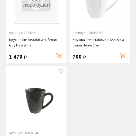
Артикул: 225429
Артикул: T3605578
Кружка Smoos (300 мл), белая
Кружка Rome (300 мл), 12.4х9 см,
Guy Degrenne
белая Home Chef
1 470
700
руб.
руб.
Артикул: HE001946