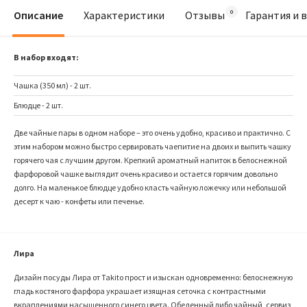
Описание
Характеристики
Отзывы
Гарантия и 
В набор входят:
Чашка (350 мл) - 2 шт.
Блюдце - 2 шт.
Две чайные пары в одном наборе – это очень удобно, красиво и практично. С
этим набором можно быстро сервировать чаепитие на двоих и выпить чашку
горячего чая с лучшим другом. Крепкий ароматный напиток в белоснежной
фарфоровой чашке выглядит очень красиво и остается горячим довольно
долго. На маленькое блюдце удобно класть чайную ложечку или небольшой
десерт к чаю - конфеты или печенье.
Лира
Дизайн посуды Лира от Takito прост и изыскан одновременно: белоснежную
гладь костяного фарфора украшает изящная сеточка с контрастными
вкраплениями насыщенного синего цвета. Обеденный либо чайный, сервиз