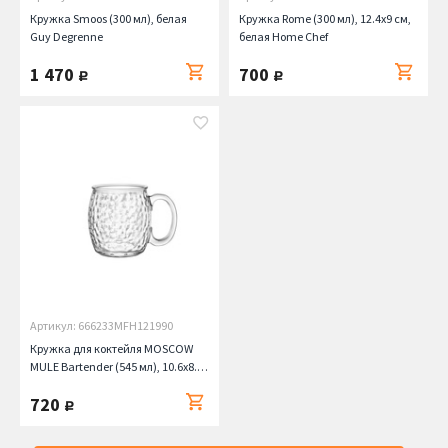
Кружка Smoos (300 мл), белая
Кружка Rome (300 мл), 12.4х9 см,
Guy Degrenne
белая Home Chef
1 470
700
руб.
руб.
Артикул: 666233MFH121990
Кружка для коктейля MOSCOW
MULE Bartender (545 мл), 10.6х8.7
см Bormioli Rocco
720
руб.