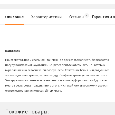
Описание
Характеристики
Отзывы
Гарантия и 
Канфаэль
Привлекательная и стильная - так можно в двух словах описать фарфоровую
посуду Канфаэль от Royal Aurel. Секрет ее привлекательности - в цветовых
вкраплениях на белоснежной поверхности. Сочетание белизны и радужных
жизнерадостных цветов делает посуду Канфаэль ярким украшением стола.
Эти кружки из высококачественного костяного фарфора легко найдут свое
место в сервировке праздничного стола. И с такой же легкостью они украсят
ежевечернее чаепитие в семейном кругу.
Похожие товары: