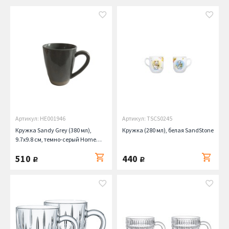
Артикул: HE001946
Артикул: TSCS0245
Кружка Sandy Grey (380 мл),
Кружка (280 мл), белая SandStone
9.7х9.8 см, темно-серый Home
Chef
510
440
руб.
руб.