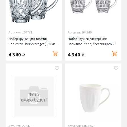
Артикул: 103771
Артикул: 104249
Набор кружек для горячих
Набор кружек для горячих
напитков Hot Beverages (350 мл),
напитков Ethno, бессвинцовый
2 шт. Nachtmann
хрусталь, 2 шт, 392 мл Nachtmann
4 340
4 340
руб.
руб.
Артикул: 225429
Артикул: T3605578