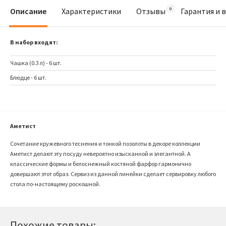
Описание
Характеристики
Отзывы
Гарантия и 
В набор входят:
Чашка (0.3 л) - 6 шт.
Блюдце - 6 шт.
Аметист
Сочетание кружевного теснения и тонкой позолоты в декоре коллекции
Аметист делают эту посуду невероятно изысканной и элегантной. А
классические формы и белоснежный костяной фарфор гармонично
довершают этот образ. Сервиз из данной линейки сделает сервировку любого
стола по-настоящему роскошной.
Похожие товары: