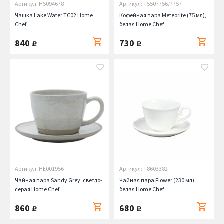
Артикул: HS094678
Артикул: T5507756/7757
Чашка Lake Water TC02 Home
Кофейная пара Meteorite (75 мл),
Chef
белая Home Chef
840
730
руб.
руб.
Артикул: HE001956
Артикул: T8603382
Чайная пара Sandy Grey, светло-
Чайная пара Flower (230 мл),
серая Home Chef
белая Home Chef
860
680
руб.
руб.