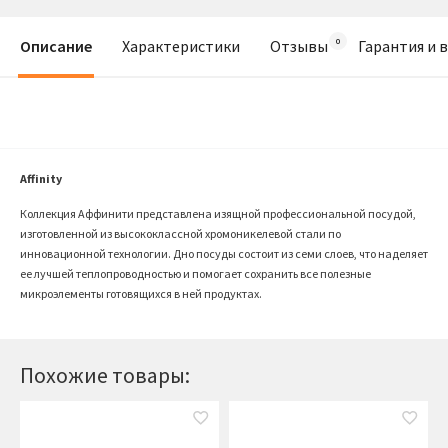
Описание
Характеристики
Отзывы
Гарантия и 
Affinity
Коллекция Аффинити представлена изящной профессиональной посудой,
изготовленной из высококлассной хромоникелевой стали по
инновационной технологии. Дно посуды состоит из семи слоев, что наделяет
ее лучшей теплопроводностью и помогает сохранить все полезные
микроэлементы готовящихся в ней продуктах.
Похожие товары: