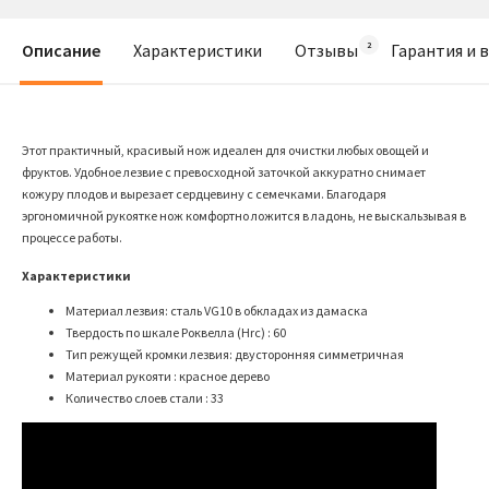
Описание
Характеристики
Отзывы
Гарантия и 
Этот практичный, красивый нож идеален для очистки любых овощей и
фруктов. Удобное лезвие с превосходной заточкой аккуратно снимает
кожуру плодов и вырезает сердцевину с семечками. Благодаря
эргономичной рукоятке нож комфортно ложится в ладонь, не выскальзывая в
процессе работы.
Характеристики
Материал лезвия: сталь VG10 в обкладах из дамаска
Твердость по шкале Роквелла (Hrc) : 60
Тип режущей кромки лезвия: двусторонняя симметричная
Материал рукояти : красное дерево
Количество слоев стали : 33