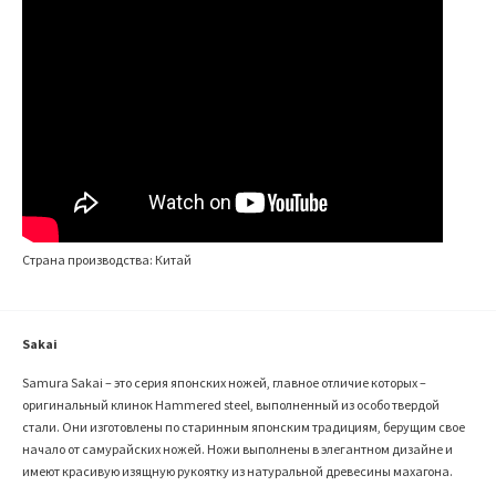
Страна производства: Китай
Sakai
Samura Sakai – это серия японских ножей, главное отличие которых –
оригинальный клинок Hammered steel, выполненный из особо твердой
стали. Они изготовлены по старинным японским традициям, берущим свое
начало от самурайских ножей. Ножи выполнены в элегантном дизайне и
имеют красивую изящную рукоятку из натуральной древесины махагона.