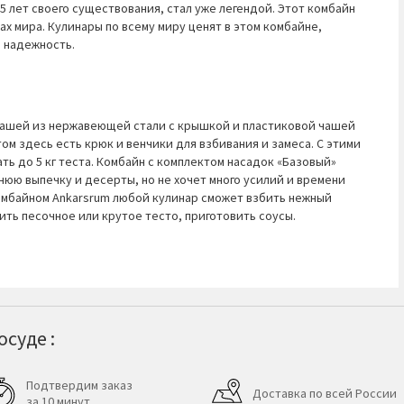
5 лет своего существования, стал уже легендой. Этот комбайн
ах мира. Кулинары по всему миру ценят в этом комбайне,
 надежность.
чашей из нержавеющей стали с крышкой и пластиковой чашей
том здесь есть крюк и венчики для взбивания и замеса. С этими
 до 5 кг теста. Комбайн с комплектом насадок «Базовый»
нюю выпечку и десерты, но не хочет много усилий и времени
омбайном Ankarsrum любой кулинар сможет взбить нежный
ить песочное или крутое тесто, приготовить соусы.
суде :
Подтвердим заказ
Доставка по всей России
за 10 минут